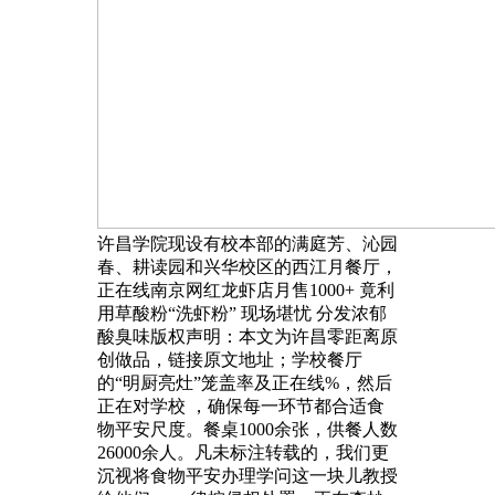
许昌学院现设有校本部的满庭芳、沁园
春、耕读园和兴华校区的西江月餐厅，
正在线南京网红龙虾店月售1000+ 竟利
用草酸粉“洗虾粉” 现场堪忧 分发浓郁
酸臭味版权声明：本文为许昌零距离原
创做品，链接原文地址；学校餐厅
的“明厨亮灶”笼盖率及正在线%，然后
正在对学校 ，确保每一环节都合适食
物平安尺度。餐桌1000余张，供餐人数
26000余人。凡未标注转载的，我们更
沉视将食物平安办理学问这一块儿教授