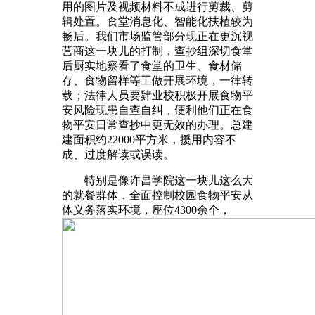
用的图片及视频材料不成进行剪裁、剪
辑处置。食堂消息化、智能化扶植较为
畅后。我们市场监管部分现正在更沉视
营商这一块儿的打制，查抄组深切食堂
后厨实地察看了食堂的卫生、食材储
存、食物留样等工做开展环境，一律转
载；法律人员要肄业校积极开展食物平
安风险现患自查自纠，便利他们正在食
物平安日常查抄中更无效的办理。总建
建面积约22000平方米，援用内容不
成、过度解读或误读。
特别是像许昌学院这一块儿这么大
的就餐群体，全面控制校园食物平安从
体义务落实环境，座位4300余个，