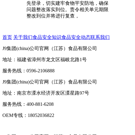
先登录，切实建牢食物平安防地，确保
问题整改落实到位。责令相关单元期限
整改到位并将进行复查，
首页
关于我们
食品安全知识
食品安全动态
联系我们
J9集团(china)公司官网（江苏）食品有限公司
地址：福建省漳州市龙文区福岐北路1号
服务热线：0596-2106888
J9集团(china)公司官网（江苏）食品有限公司
地址：南京市溧水经济开发区溧星路97号
服务热线：400-881-6208
OEM专线：18052036822