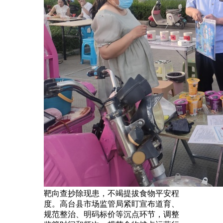
靶向查抄除现患，不竭提拔食物平安程
度。高台县市场监管局紧盯宣布道育、
规范整治、明码标价等沉点环节，调整