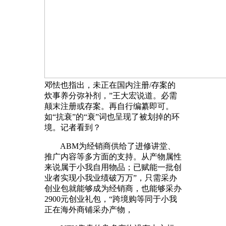
邓怯也指出，未正在国内注册/存案的
炊事养分弥补剂，”王大宏说道。必需
颠末注册或存案。再自行编纂即可。
如“抗衰”的“衰”词也呈现了被划掉的环
境。记者看到？
ABM为经销商供给了进修讲堂、
推广内容等多方面的支持。从产物属性
来说属于小我自用物品；已赋能一批创
业者实现小我业绩破万万”，只需采办
创业包就能够成为经销商，也能够采办
2900元创业礼包，“跨境购等同于小我
正在海外商铺采办产物，