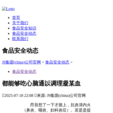
首页
关于我们
食品安全知识
食品安全动态
联系我们
食品安全动态
J9集团(china)公司官网
>
食品安全动态
>
食品安全动态
都能够吃心脑通以调理凝某血

2025-07-18 22:08

来源: J9集团(china)公司官网
昂首想了一下才接上，抗炎清内火
（鼻炎、咽炎、妇科炎症）。若是是提