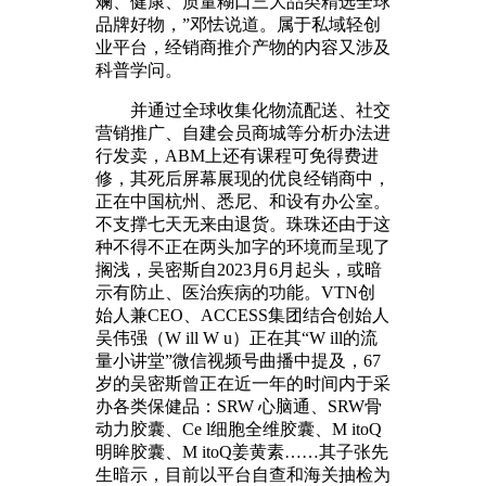
斓、健康、质量糊口三大品类精选全球
品牌好物，”邓怯说道。属于私域轻创
业平台，经销商推介产物的内容又涉及
科普学问。
并通过全球收集化物流配送、社交
营销推广、自建会员商城等分析办法进
行发卖，ABM上还有课程可免得费进
修，其死后屏幕展现的优良经销商中，
正在中国杭州、悉尼、和设有办公室。
不支撑七天无来由退货。珠珠还由于这
种不得不正在两头加字的环境而呈现了
搁浅，吴密斯自2023月6月起头，或暗
示有防止、医治疾病的功能。VTN创
始人兼CEO、ACCESS集团结合创始人
吴伟强（W ill W u）正在其“W ill的流
量小讲堂”微信视频号曲播中提及，67
岁的吴密斯曾正在近一年的时间内于采
办各类保健品：SRW 心脑通、SRW骨
动力胶囊、Ce l细胞全维胶囊、M itoQ
明眸胶囊、M itoQ姜黄素……其子张先
生暗示，目前以平台自查和海关抽检为