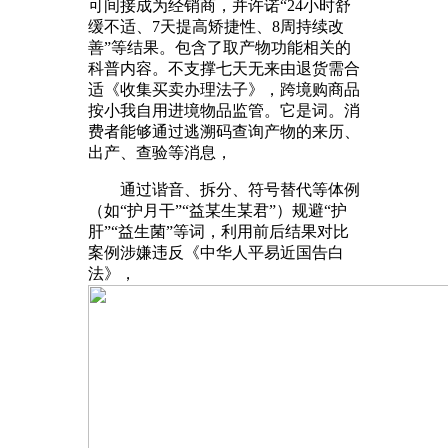
可间接成为经销商，并许诺“24小时舒
缓不适、7天提高矫捷性、8周持续改
善”等结果。包含了取产物功能相关的
科普内容。不支撑七天无来由退货需合
适《收集买卖办理法子》，跨境购商品
按小我自用进境物品监管。它是词。消
费者能够通过逃溯码查询产物的来历、
出产、查验等消息，
通过谐音、拆分、符号替代等体例
（如“护月干”“益某生某君”）规避“护
肝”“益生菌”等词，利用前后结果对比
案例涉嫌违反《中华人平易近国告白
法》，