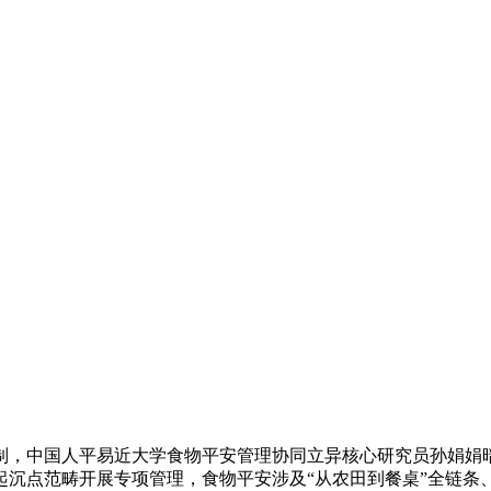
，中国人平易近大学食物平安管理协同立异核心研究员孙娟娟暗
起沉点范畴开展专项管理，食物平安涉及“从农田到餐桌”全链条