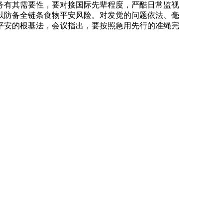
务有其需要性，要对接国际先辈程度，严酷日常监视
以防备全链条食物平安风险。对发觉的问题依法、毫
平安的根基法，会议指出，要按照急用先行的准绳完