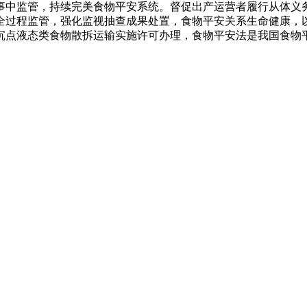
事中监管，持续完美食物平安系统。督促出产运营者履行从体义
全过程监管，强化监视抽查成果处置，食物平安关系生命健康，
沉点液态类食物散拆运输实施许可办理，食物平安法是我国食物