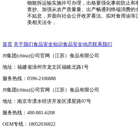
物散拆运输实施许可办理，出格要强化事前防止和
查抄。加强从农产质量量、出产畅通到终端消费的
不姑息，并面向社会公开收罗看法。拟对食用油等
美相关法令，
首页
关于我们
食品安全知识
食品安全动态
联系我们
J9集团(china)公司官网（江苏）食品有限公司
地址：福建省漳州市龙文区福岐北路1号
服务热线：0596-2106888
J9集团(china)公司官网（江苏）食品有限公司
地址：南京市溧水经济开发区溧星路97号
服务热线：400-881-6208
OEM专线：18052036822